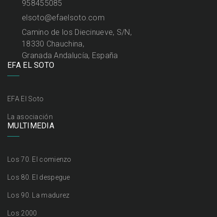
958455085
elsoto@efaelsoto.com
Camino de los Diecinueve, S/N,
18330 Chauchina,
Granada Andalucía, España
EFA EL SOTO
EFA El Soto
La asociación
MULTIMEDIA
Los 70. El comienzo
Los 80. El despegue
Los 90. La madurez
Los 2000