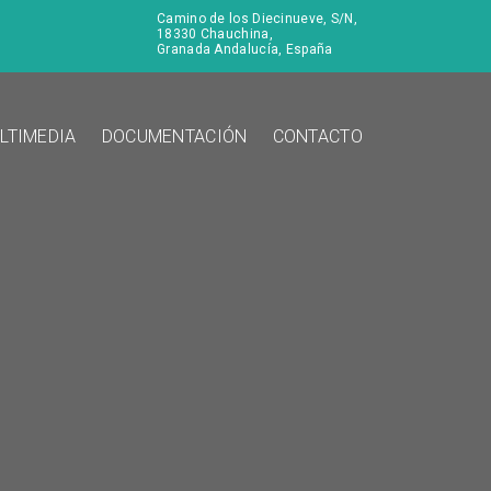
Camino de los Diecinueve, S/N,
18330 Chauchina,
Granada Andalucía, España
LTIMEDIA
DOCUMENTACIÓN
CONTACTO