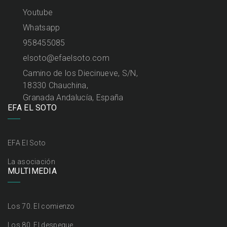
Youtube
Whatsapp
958455085
elsoto@efaelsoto.com
Camino de los Diecinueve, S/N,
18330 Chauchina,
Granada Andalucía, España
EFA EL SOTO
EFA El Soto
La asociación
MULTIMEDIA
Los 70. El comienzo
Los 80. El despegue