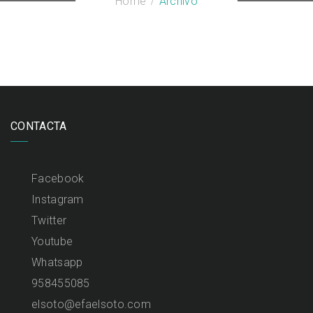
Home
Archivo
CONTACTA
Facebook
Instagram
Twitter
Youtube
Whatsapp
958455085
elsoto@efaelsoto.com